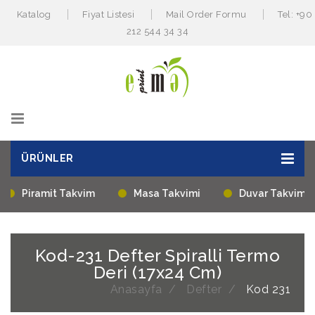
Katalog
Fiyat Listesi
Mail Order Formu
Tel: +90
212 544 34 34
ÜRÜNLER
Piramit Takvim
Masa Takvimi
Duvar Takvimi
Kod-231 Defter Spiralli Termo
Deri (17x24 Cm)
Anasayfa
Defter
Kod 231