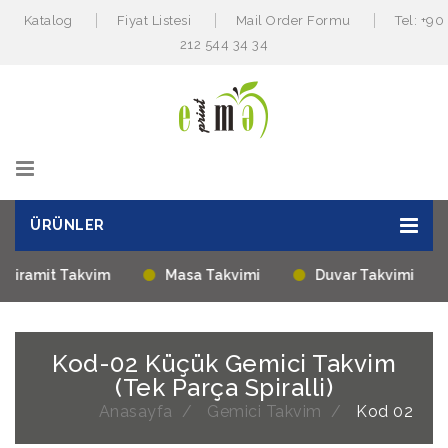
Katalog
Fiyat Listesi
Mail Order Formu
Tel: +90
212 544 34 34
ÜRÜNLER
Piramit Takvim
Masa Takvimi
Duvar Takvimi
Kod-02 Küçük Gemici Takvim
(Tek Parça Spiralli)
Anasayfa
Gemici Takvim
Kod 02